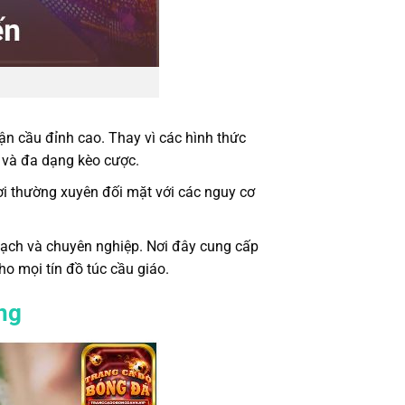
n cầu đỉnh cao. Thay vì các hình thức
 và đa dạng kèo cược.
chơi thường xuyên đối mặt với các nguy cơ
bạch và chuyên nghiệp. Nơi đây cung cấp
ho mọi tín đồ túc cầu giáo.
ng