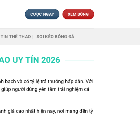
CƯỢC NGAY
XEM BÓNG
TIN THỂ THAO
SOI KÈO BÓNG ĐÁ
AO UY TÍN 2026
h bạch và có tỷ lệ trả thưởng hấp dẫn. Với
y giúp người dùng yên tâm trải nghiệm cá
nh giá cao nhất hiện nay, nơi mang đến tỷ