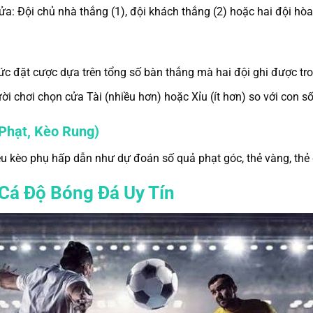
a: Đội chủ nhà thắng (1), đội khách thắng (2) hoặc hai đội hòa
c đặt cược dựa trên tổng số bàn thắng mà hai đội ghi được tro
i chơi chọn cửa Tài (nhiều hơn) hoặc Xỉu (ít hơn) so với con số
Phạt, Kèo Rung)
u kèo phụ hấp dẫn như dự đoán số quả phạt góc, thẻ vàng, thẻ
 Cá Độ Bóng Đá Uy Tín