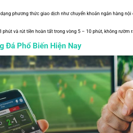
 dạng phương thức giao dịch như chuyển khoản ngân hàng nội đị
 3 phút và rút tiền hoàn tất trong vòng 5 – 10 phút, không rườm r
g Đá Phổ Biến Hiện Nay