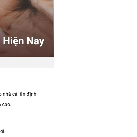
 nhà cái ấn định.
h cao.
ới.