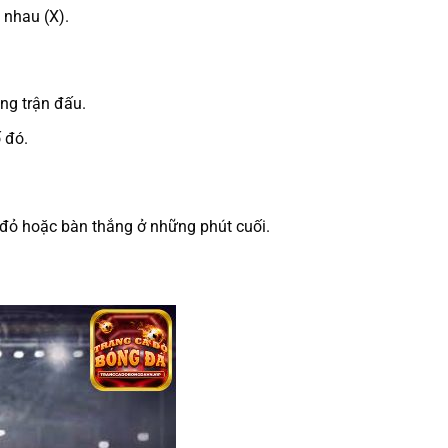
 nhau (X).
ng trận đấu.
 đó.
 đỏ hoặc bàn thắng ở những phút cuối.