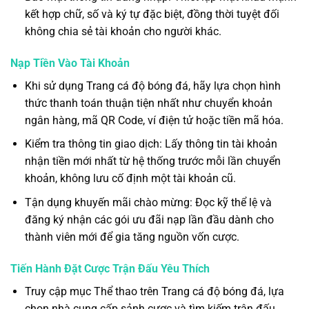
kết hợp chữ, số và ký tự đặc biệt, đồng thời tuyệt đối
không chia sẻ tài khoản cho người khác.
Nạp Tiền Vào Tài Khoản
Khi sử dụng Trang cá độ bóng đá, hãy lựa chọn hình
thức thanh toán thuận tiện nhất như chuyển khoản
ngân hàng, mã QR Code, ví điện tử hoặc tiền mã hóa.
Kiểm tra thông tin giao dịch: Lấy thông tin tài khoản
nhận tiền mới nhất từ hệ thống trước mỗi lần chuyển
khoản, không lưu cố định một tài khoản cũ.
Tận dụng khuyến mãi chào mừng: Đọc kỹ thể lệ và
đăng ký nhận các gói ưu đãi nạp lần đầu dành cho
thành viên mới để gia tăng nguồn vốn cược.
Tiến Hành Đặt Cược Trận Đấu Yêu Thích
Truy cập mục Thể thao trên Trang cá độ bóng đá, lựa
chọn nhà cung cấp sảnh cược và tìm kiếm trận đấu