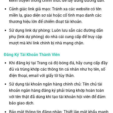
kênh truyền thông chính thức để lấy đúng đường dẫn.
Cảnh giác link giả mạo: Tránh xa các website có tên
miền lạ, giao diện sơ sài hoặc cố tình mạo danh các
thương hiệu lớn để chiếm đoạt tài khoản.
Sử dụng link dự phòng: Luôn lưu sẵn các đường dẫn
phụ (link dự phòng) do nhà cái cung cấp để truy cập
mượt mà khi link chính bị nhà mạng chặn.
Đăng Ký Tài Khoản Thành Viên
Khi đăng ký tại Trang cá độ bóng đá, hãy cung cấp đầy
đủ và trùng khớp các thông tin cá nhân như họ tên, số
điện thoại, email với giấy tờ tùy thân.
Sử dụng tài khoản ngân hàng chính chủ: Tên chủ tài
khoản ngân hàng đăng ký phải trùng khớp hoàn toàn
với tên thật đã dùng khi tạo tài khoản hội viên để đảm
bảo giao dịch.
Bảo mật thông tin đăng nhập: Thiết lập mật khẩu mạnh