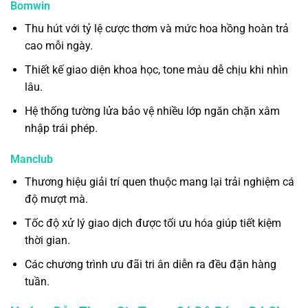
Bomwin
Thu hút với tỷ lệ cược thơm và mức hoa hồng hoàn trả
cao mỗi ngày.
Thiết kế giao diện khoa học, tone màu dễ chịu khi nhìn
lâu.
Hệ thống tường lửa bảo vệ nhiều lớp ngăn chặn xâm
nhập trái phép.
Manclub
Thương hiệu giải trí quen thuộc mang lại trải nghiệm cá
độ mượt mà.
Tốc độ xử lý giao dịch được tối ưu hóa giúp tiết kiệm
thời gian.
Các chương trình ưu đãi tri ân diễn ra đều đặn hàng
tuần.