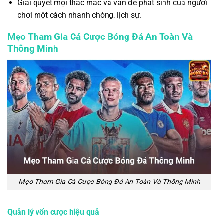
Giải quyết mọi thắc mắc và vấn đề phát sinh của người
chơi một cách nhanh chóng, lịch sự.
Mẹo Tham Gia Cá Cược Bóng Đá An Toàn Và
Thông Minh
Mẹo Tham Gia Cá Cược Bóng Đá An Toàn Và Thông Minh
Quản lý vốn cược hiệu quả