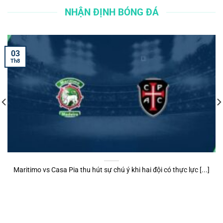
NHẬN ĐỊNH BÓNG ĐÁ
03
Th8
Maritimo vs Casa Pia thu hút sự chú ý khi hai đội có thực lực [...]