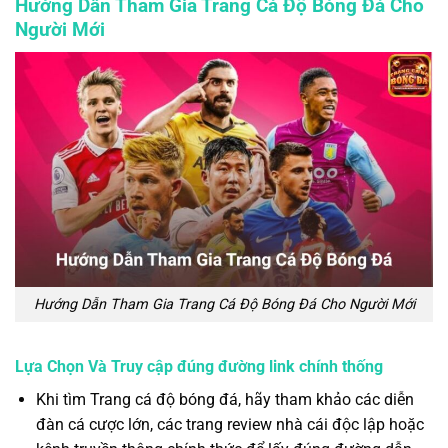
Hướng Dẫn Tham Gia Trang Cá Độ Bóng Đá Cho
Người Mới
Hướng Dẫn Tham Gia Trang Cá Độ Bóng Đá Cho Người Mới
Lựa Chọn Và Truy cập đúng đường link chính thống
Khi tìm Trang cá độ bóng đá, hãy tham khảo các diễn
đàn cá cược lớn, các trang review nhà cái độc lập hoặc