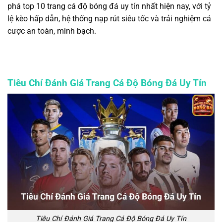
phá top 10 trang cá độ bóng đá uy tín nhất hiện nay, với tỷ
lệ kèo hấp dẫn, hệ thống nạp rút siêu tốc và trải nghiệm cá
cược an toàn, minh bạch.
Tiêu Chí Đánh Giá Trang Cá Độ Bóng Đá Uy Tín
Tiêu Chí Đánh Giá Trang Cá Độ Bóng Đá Uy Tín