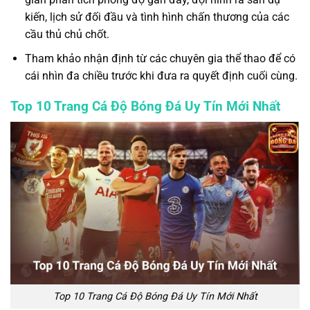
kiến, lịch sử đối đầu và tình hình chấn thương của các
cầu thủ chủ chốt.
Tham khảo nhận định từ các chuyên gia thể thao để có
cái nhìn đa chiều trước khi đưa ra quyết định cuối cùng.
Top 10 Trang Cá Độ Bóng Đá Uy Tín Mới Nhất
Top 10 Trang Cá Độ Bóng Đá Uy Tín Mới Nhất