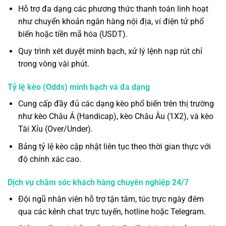
Hỗ trợ đa dạng các phương thức thanh toán linh hoạt
như chuyển khoản ngân hàng nội địa, ví điện tử phổ
biến hoặc tiền mã hóa (USDT).
Quy trình xét duyệt minh bạch, xử lý lệnh nạp rút chỉ
trong vòng vài phút.
Tỷ lệ kèo (Odds) minh bạch và đa dạng
Cung cấp đầy đủ các dạng kèo phổ biến trên thị trường
như kèo Châu Á (Handicap), kèo Châu Âu (1X2), và kèo
Tài Xỉu (Over/Under).
Bảng tỷ lệ kèo cập nhật liên tục theo thời gian thực với
độ chính xác cao.
Dịch vụ chăm sóc khách hàng chuyên nghiệp 24/7
Đội ngũ nhân viên hỗ trợ tận tâm, túc trực ngày đêm
qua các kênh chat trực tuyến, hotline hoặc Telegram.