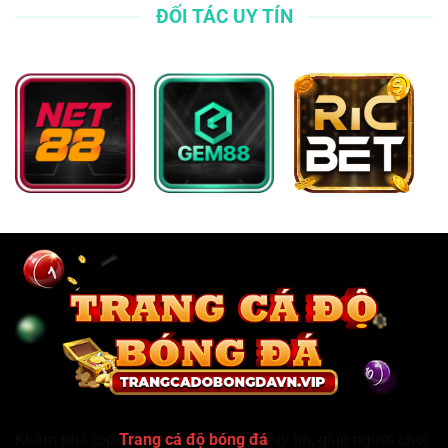
ĐỐI TÁC UY TÍN
Khám phá top
Trang cá độ bóng đá
uy tín, giúp người chơi