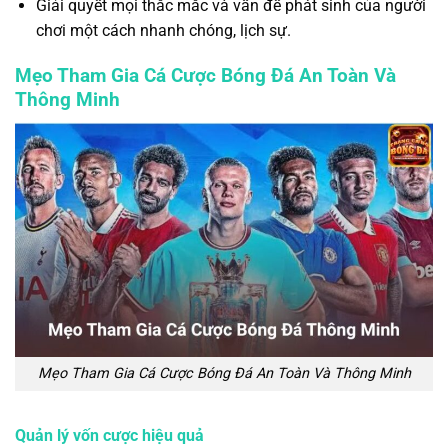
Giải quyết mọi thắc mắc và vấn đề phát sinh của người
chơi một cách nhanh chóng, lịch sự.
Mẹo Tham Gia Cá Cược Bóng Đá An Toàn Và
Thông Minh
Mẹo Tham Gia Cá Cược Bóng Đá An Toàn Và Thông Minh
Quản lý vốn cược hiệu quả