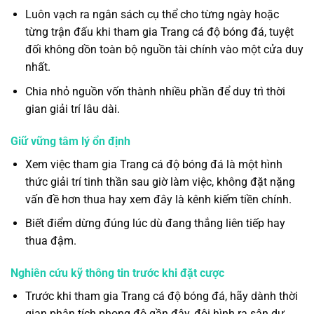
Luôn vạch ra ngân sách cụ thể cho từng ngày hoặc
từng trận đấu khi tham gia Trang cá độ bóng đá, tuyệt
đối không dồn toàn bộ nguồn tài chính vào một cửa duy
nhất.
Chia nhỏ nguồn vốn thành nhiều phần để duy trì thời
gian giải trí lâu dài.
Giữ vững tâm lý ổn định
Xem việc tham gia Trang cá độ bóng đá là một hình
thức giải trí tinh thần sau giờ làm việc, không đặt nặng
vấn đề hơn thua hay xem đây là kênh kiếm tiền chính.
Biết điểm dừng đúng lúc dù đang thắng liên tiếp hay
thua đậm.
Nghiên cứu kỹ thông tin trước khi đặt cược
Trước khi tham gia Trang cá độ bóng đá, hãy dành thời
gian phân tích phong độ gần đây, đội hình ra sân dự