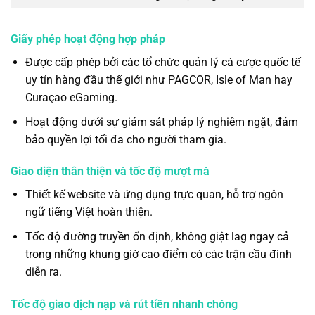
Giấy phép hoạt động hợp pháp
Được cấp phép bởi các tổ chức quản lý cá cược quốc tế
uy tín hàng đầu thế giới như PAGCOR, Isle of Man hay
Curaçao eGaming.
Hoạt động dưới sự giám sát pháp lý nghiêm ngặt, đảm
bảo quyền lợi tối đa cho người tham gia.
Giao diện thân thiện và tốc độ mượt mà
Thiết kế website và ứng dụng trực quan, hỗ trợ ngôn
ngữ tiếng Việt hoàn thiện.
Tốc độ đường truyền ổn định, không giật lag ngay cả
trong những khung giờ cao điểm có các trận cầu đinh
diễn ra.
Tốc độ giao dịch nạp và rút tiền nhanh chóng