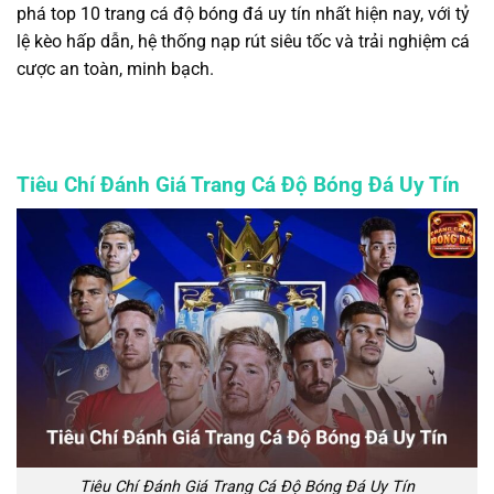
phá top 10 trang cá độ bóng đá uy tín nhất hiện nay, với tỷ
lệ kèo hấp dẫn, hệ thống nạp rút siêu tốc và trải nghiệm cá
cược an toàn, minh bạch.
Tiêu Chí Đánh Giá Trang Cá Độ Bóng Đá Uy Tín
Tiêu Chí Đánh Giá Trang Cá Độ Bóng Đá Uy Tín