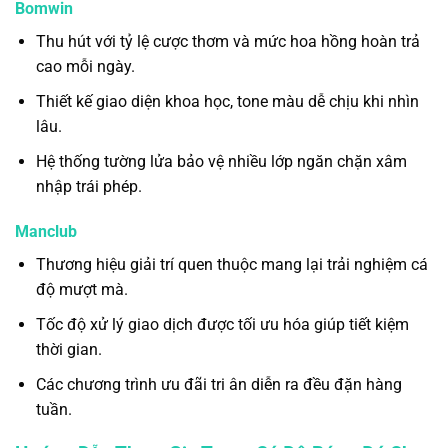
Bomwin
Thu hút với tỷ lệ cược thơm và mức hoa hồng hoàn trả
cao mỗi ngày.
Thiết kế giao diện khoa học, tone màu dễ chịu khi nhìn
lâu.
Hệ thống tường lửa bảo vệ nhiều lớp ngăn chặn xâm
nhập trái phép.
Manclub
Thương hiệu giải trí quen thuộc mang lại trải nghiệm cá
độ mượt mà.
Tốc độ xử lý giao dịch được tối ưu hóa giúp tiết kiệm
thời gian.
Các chương trình ưu đãi tri ân diễn ra đều đặn hàng
tuần.