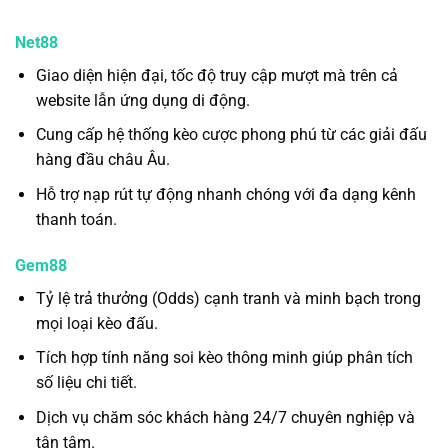
Net88
Giao diện hiện đại, tốc độ truy cập mượt mà trên cả
website lẫn ứng dụng di động.
Cung cấp hệ thống kèo cược phong phú từ các giải đấu
hàng đầu châu Âu.
Hỗ trợ nạp rút tự động nhanh chóng với đa dạng kênh
thanh toán.
Gem88
Tỷ lệ trả thưởng (Odds) cạnh tranh và minh bạch trong
mọi loại kèo đấu.
Tích hợp tính năng soi kèo thông minh giúp phân tích
số liệu chi tiết.
Dịch vụ chăm sóc khách hàng 24/7 chuyên nghiệp và
tận tâm.