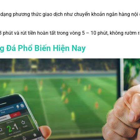
 dạng phương thức giao dịch như chuyển khoản ngân hàng nội đị
 3 phút và rút tiền hoàn tất trong vòng 5 – 10 phút, không rườm r
g Đá Phổ Biến Hiện Nay