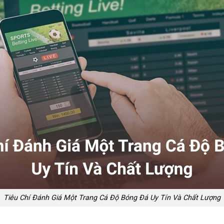
Tiêu Chí Đánh Giá Một Trang Cá Độ Bóng Đá Uy Tín Và Chất Lượng