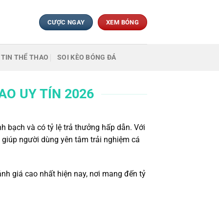
CƯỢC NGAY
XEM BÓNG
TIN THỂ THAO
SOI KÈO BÓNG ĐÁ
AO UY TÍN 2026
h bạch và có tỷ lệ trả thưởng hấp dẫn. Với
y giúp người dùng yên tâm trải nghiệm cá
nh giá cao nhất hiện nay, nơi mang đến tỷ