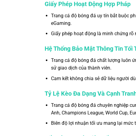
Giấy Phép Hoạt Động Hợp Pháp
Trang cá độ bóng đá uy tín bắt buộc p
eGaming.
Giấy phép hoạt động là minh chứng rõ 
Hệ Thống Bảo Mật Thông Tin Tối 
Trang cá độ bóng đá chất lượng luôn ứn
sử giao dịch của thành viên.
Cam kết không chia sẻ dữ liệu người dù
Tỷ Lệ Kèo Đa Dạng Và Cạnh Tran
Trang cá độ bóng đá chuyên nghiệp cung
Anh, Champions League, World Cup, Eur
Biên độ lợi nhuận tối ưu mang lại mức 