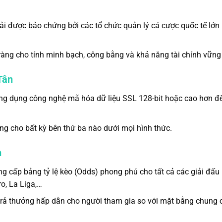
hải được bảo chứng bởi các tổ chức quản lý cá cược quốc tế lớ
ràng cho tính minh bạch, công bằng và khả năng tài chính vững
Tân
g dụng công nghệ mã hóa dữ liệu SSL 128-bit hoặc cao hơn để b
ng cho bất kỳ bên thứ ba nào dưới mọi hình thức.
h
 cấp bảng tỷ lệ kèo (Odds) phong phú cho tất cả các giải đấu
o, La Liga,…
trả thưởng hấp dẫn cho người tham gia so với mặt bằng chung c